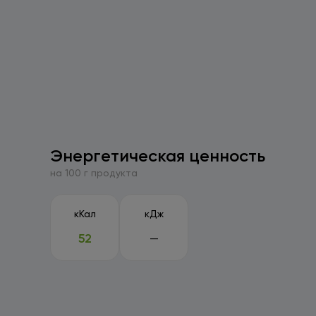
Энергетическая ценность
на 100 г продукта
кКал
кДж
52
—