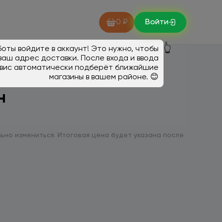
0 ₽
Войти
👆
оты войдите в аккаунт! Это нужно, чтобы
ваш адрес доставки. После входа и ввода
вис автоматически подберёт ближайшие
магазины в вашем районе. 😊
н
ьно измениться. Итоговая цена будет указана после