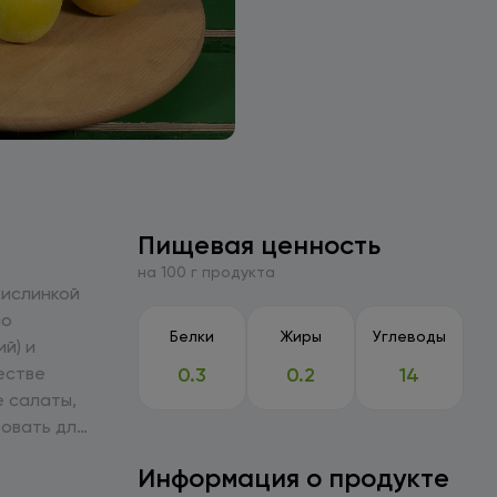
Пищевая ценность
на 100 г продукта
кислинкой
но
Белки
Жиры
Углеводы
й) и
0.3
0.2
14
е салаты,
зовать для
Информация о продукте
 для