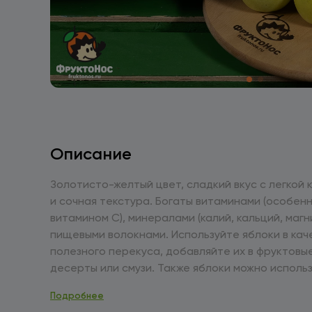
Описание
Золотисто-желтый цвет, сладкий вкус с легкой 
и сочная текстура. Богаты витаминами (особен
витамином С), минералами (калий, кальций, магни
пищевыми волокнами. Используйте яблоки в качестве
полезного перекуса, добавляйте их в фруктовы
десерты или смузи. Также яблоки можно исполь
приготовления выпечки, компотов и соусов. Храните в
Подробнее
прохладном месте, в холодильнике, в отделении