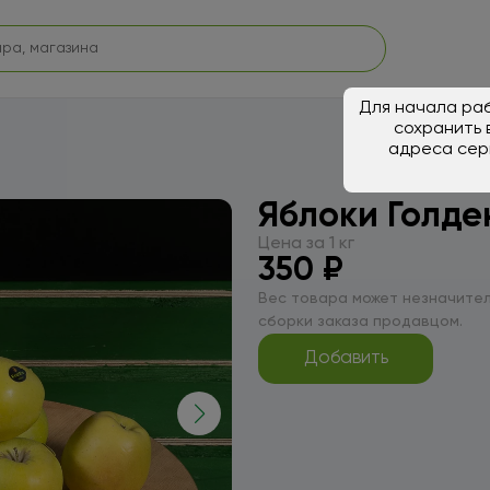
Для начала раб
сохранить 
адреса сер
Яблоки Голде
Цена за 1 кг
350 ₽
Вес товара может незначител
сборки заказа продавцом.
Добавить