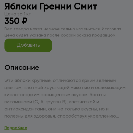
Яблоки Гренни Смит
Цена за 1 кг
350 ₽
Вес товара может незначительно измениться. Итоговая
цена будет указана после сборки заказа продавцом.
Добавить
Описание
Эти яблоки крупные, отличаются ярким зеленым
цветом, плотной хрустящей мякотью и освежающим
кисло-сладким насыщенным вкусом. Богаты
витаминами (С, А, группы В), клетчаткой и
антиоксидантами, они не только вкусны, но и
полезны для здоровья, способствуя укреплению
иммунитета и улучшению пищеварения. Яблоки
Подробнее
Гренни Смит идеально подходят для употребления в