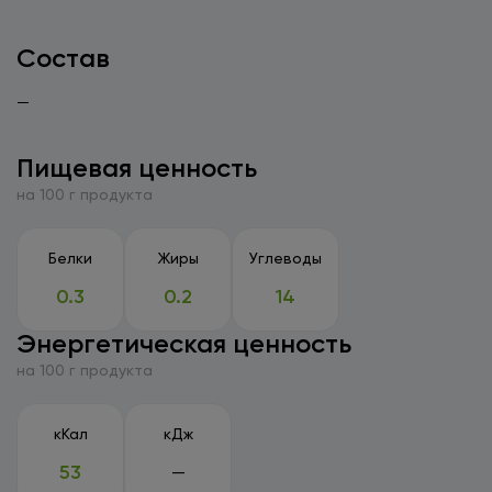
свежем виде, приготовления фруктовых салатов,
десертов и соков. Их яркий вкус прекрасно
Состав
сочетается с сырами, орехами и выпечкой, а также
добавляет изысканности мясным блюдам. Благодаря
—
своей плотной текстуре, они отлично подходят для
запекания и приготовления пирогов. Храните яблоки
Пищевая ценность
в прохладном, сухом месте, защищенном от прямых
на 100 г продукта
солнечных лучей. Для увеличения срока годности их
можно поместить в холодильник, где они сохранят
свежесть до нескольких недель. Перед
Белки
Жиры
Углеводы
употреблением дайте яблокам немного согреться до
0.3
0.2
14
комнатной температуры, чтобы насладиться их
полным вкусом и ароматом. Яблоки Гренни Смит с
Энергетическая ценность
доставкой по Санкт-Петербургу.
на 100 г продукта
кКал
кДж
53
—