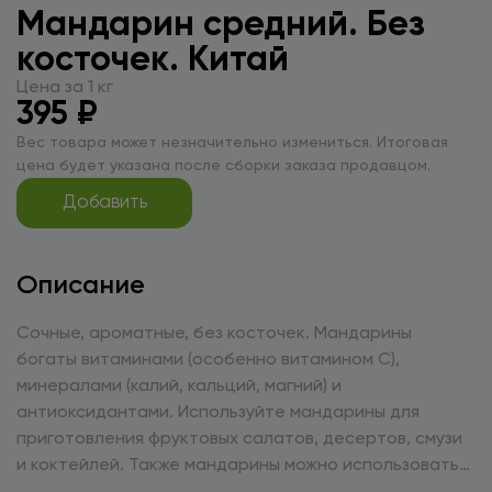
Мандарин средний. Без
косточек. Китай
Цена за 1 кг
395 ₽
Вес товара может незначительно измениться. Итоговая
цена будет указана после сборки заказа продавцом.
Добавить
Описание
Сочные, ароматные, без косточек. Мандарины
богаты витаминами (особенно витамином С),
минералами (калий, кальций, магний) и
антиоксидантами. Используйте мандарины для
приготовления фруктовых салатов, десертов, смузи
и коктейлей. Также мандарины можно использовать
для приготовления свежевыжатых соков. Храните в