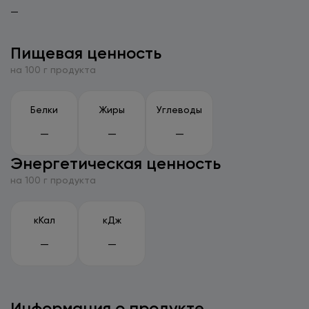
—
Пищевая ценность
на 100 г продукта
Белки
Жиры
Углеводы
—
—
—
Энергетическая ценность
на 100 г продукта
кКал
кДж
—
—
Информация о продукте