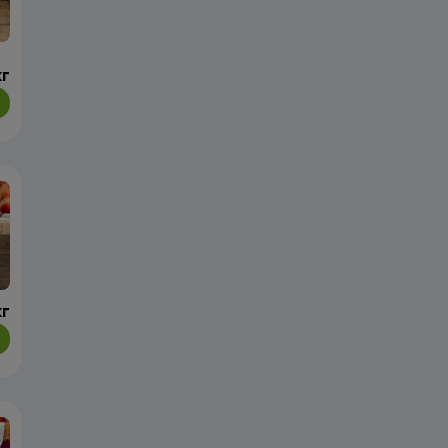
кг
кг