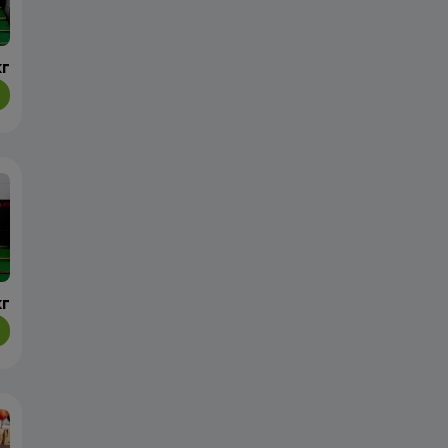
кг
кг