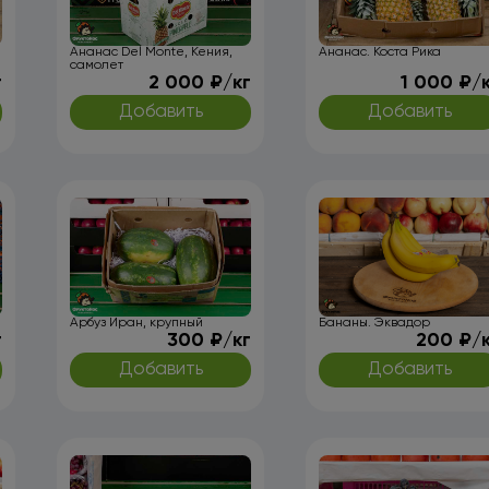
Ананас Del Monte, Кения,
Ананас. Коста Рика
самолет
г
2 000 ₽/кг
1 000 ₽/
Добавить
Добавить
Арбуз Иран, крупный
Бананы. Эквадор
г
300 ₽/кг
200 ₽/
Добавить
Добавить