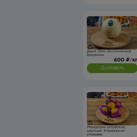
Дыня. Dino. Из солнечной
Бразилии
600 ₽/к
Добавить
Мандарин китайский,
крупный. В бумажной
упаковке