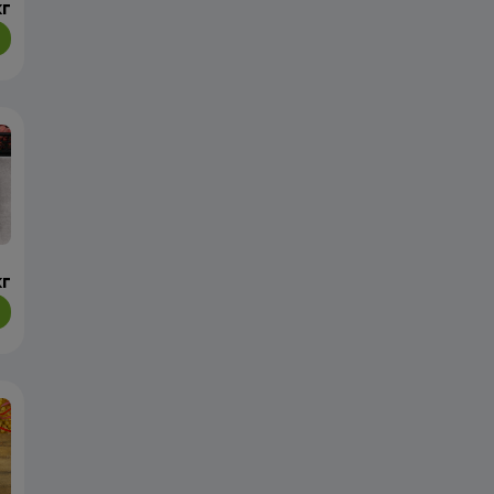
кг
кг