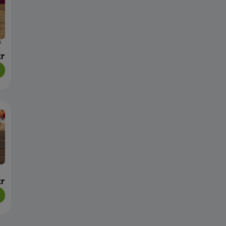
.
кг
кг