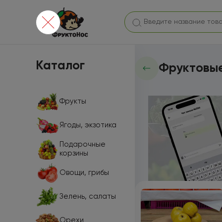
Каталог
Фруктовые
Фрукты
Ягоды, экзотика
Подарочные
корзины
Овощи, грибы
Зелень, салаты
Орехи