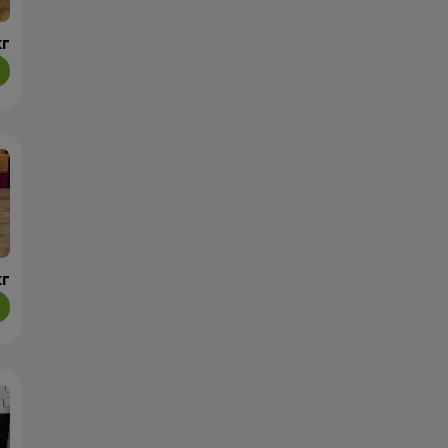
кг
кг