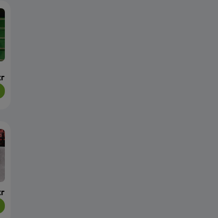
кг
кг