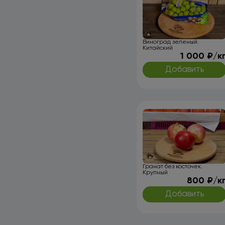
Виноград зеленый.
Китайский
1 000 ₽/к
Добавить
Гранат без косточек.
Крупный
800 ₽/к
Добавить