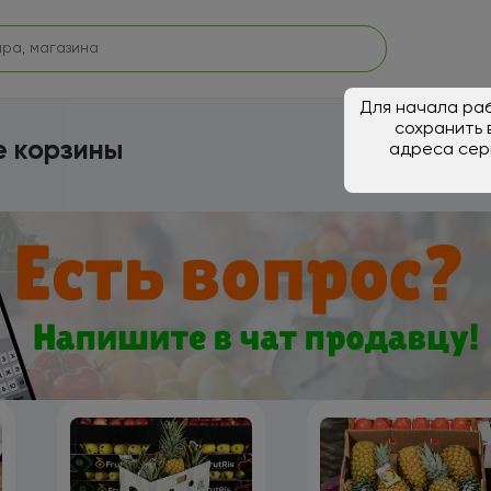
Для начала раб
сохранить 
 корзины
адреса сер