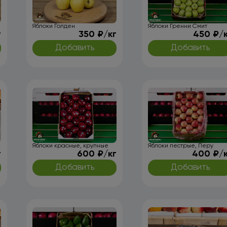
Яблоки Голден
Яблоки Гренни Смит
г
350 ₽/кг
450 ₽/
Добавить
Добавить
Яблоки красные, крупные
Яблоки пестрые, Перу
г
600 ₽/кг
400 ₽/
Добавить
Добавить