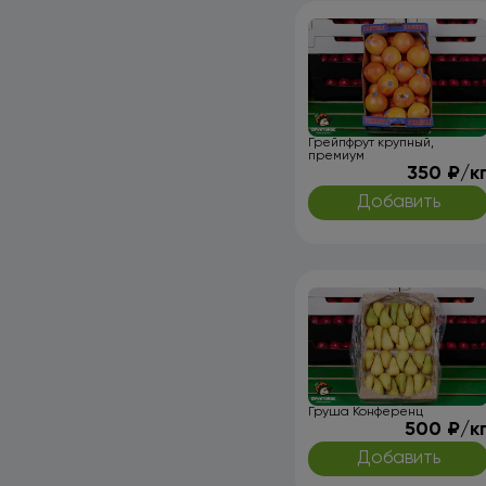
Грейпфрут крупный,
премиум
350 ₽/к
Добавить
Груша Конференц
500 ₽/к
Добавить