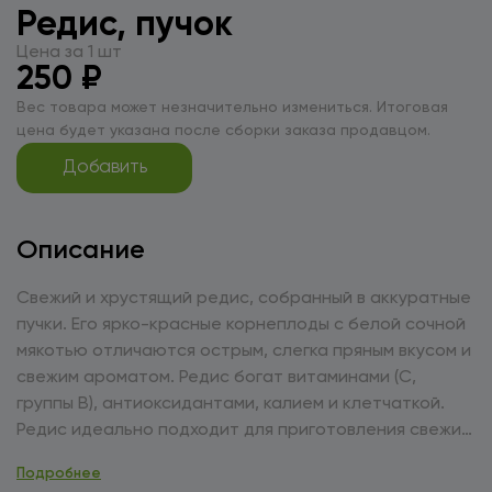
Редис, пучок
Цена за 1 шт
250 ₽
Вес товара может незначительно измениться. Итоговая
цена будет указана после сборки заказа продавцом.
Добавить
Описание
Свежий и хрустящий редис, собранный в аккуратные
пучки. Его ярко-красные корнеплоды с белой сочной
мякотью отличаются острым, слегка пряным вкусом и
свежим ароматом. Редис богат витаминами (С,
группы В), антиоксидантами, калием и клетчаткой.
Редис идеально подходит для приготовления свежих
салатов, окрошки, закусок и украшения блюд. Его
Подробнее
острый вкус прекрасно сочетается с зеленью,