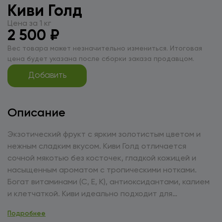
Киви Голд
Цена за 1 кг
2 500 ₽
Вес товара может незначительно измениться. Итоговая
цена будет указана после сборки заказа продавцом.
Добавить
Описание
Экзотический фрукт с ярким золотистым цветом и
нежным сладким вкусом. Киви Голд отличается
сочной мякотью без косточек, гладкой кожицей и
насыщенным ароматом с тропическими нотками.
Богат витаминами (С, Е, К), антиоксидантами, калием
и клетчаткой. Киви идеально подходит для
приготовления фруктовых салатов, смузи, десертов
Подробнее
и украшения блюд. Его сладкий вкус прекрасно