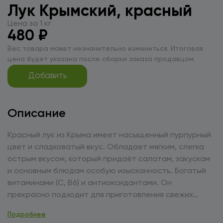
Лук Крымский, красный
Цена за 1 кг
480 ₽
Вес товара может незначительно измениться. Итоговая
цена будет указана после сборки заказа продавцом.
Добавить
Описание
Красный лук из Крыма имеет насыщенный пурпурный
цвет и сладковатый вкус. Обладает мягким, слегка
острым вкусом, который придаёт салатам, закускам
и основным блюдам особую изысканность. Богатый
витаминами (С, В6) и антиоксидантами. Он
прекрасно подходит для приготовления свежих
салатов, маринадов, соусов, а также в качестве
Подробнее
гарнира к мясным и рыбным блюдам, добавляя им