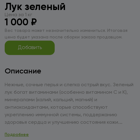
Лук зеленый
Цена за 1 кг
1 000 ₽
Вес товара может незначительно измениться. Итоговая
цена будет указана после сборки заказа продавцом.
Добавить
Описание
Нежные, сочные перья и слегка острый вкус. Зеленый
лук богат витаминами (особенно витамином С и К),
минералами (калий, кальций, магний) и
антиоксидантами, которые способствуют
укреплению иммунной системы, поддержанию
здоровья сердца и улучшению состояния кожи.
Используйте зеленый лук для приготовления
Подробнее
салатов, супов, тушеных блюд и закусок. Также лук