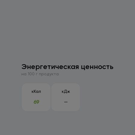
Энергетическая ценность
на 100 г продукта
кКал
кДж
69
—