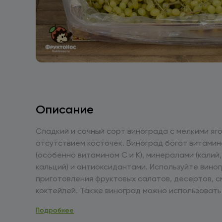
Описание
Сладкий и сочный сорт винограда с мелкими яг
отсутствием косточек. Виноград богат витами
(особенно витамином С и К), минералами (калий,
кальций) и антиоксидантами. Используйте виноград для
приготовления фруктовых салатов, десертов, с
коктейлей. Также виноград можно использовать
приготовления варенья, соусов и маринадов. Храните в
Подробнее
прохладном месте, в холодильнике, в отделении