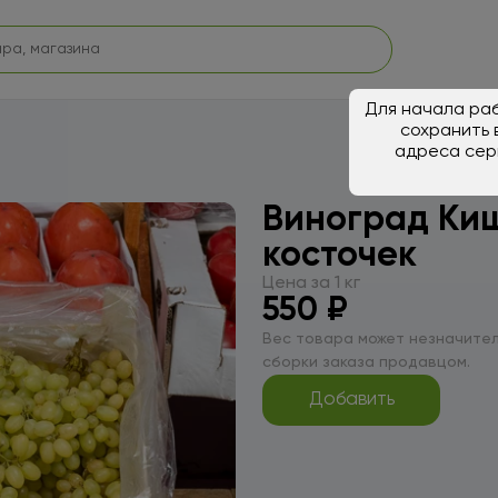
Для начала раб
сохранить 
адреса сер
Виноград Киш
косточек
Цена за 1 кг
550 ₽
Вес товара может незначител
сборки заказа продавцом.
Добавить