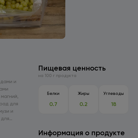
Пищевая ценность
на 100 г продукта
одами и
нами
Белки
Жиры
Углеводы
 магний,
0.7
0.2
18
музи и
 для
Информация о продукте
 для