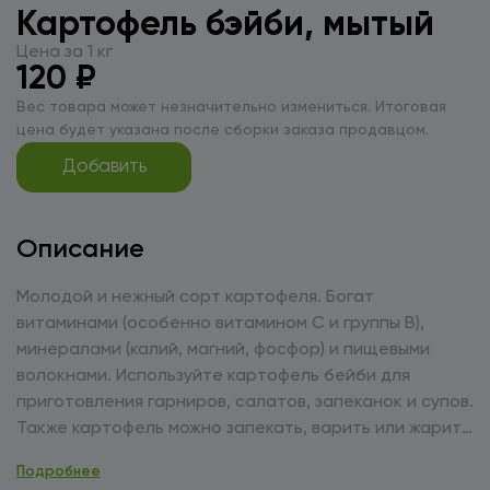
Картофель бэйби, мытый
Цена за 1 кг
120 ₽
Вес товара может незначительно измениться. Итоговая
цена будет указана после сборки заказа продавцом.
Добавить
Описание
Молодой и нежный сорт картофеля. Богат
витаминами (особенно витамином С и группы В),
минералами (калий, магний, фосфор) и пищевыми
волокнами. Используйте картофель бейби для
приготовления гарниров, салатов, запеканок и супов.
Также картофель можно запекать, варить или жарить
для добавления нежности и вкуса. Храните в
Подробнее
прохладном, сухом месте, в хорошо проветриваемом