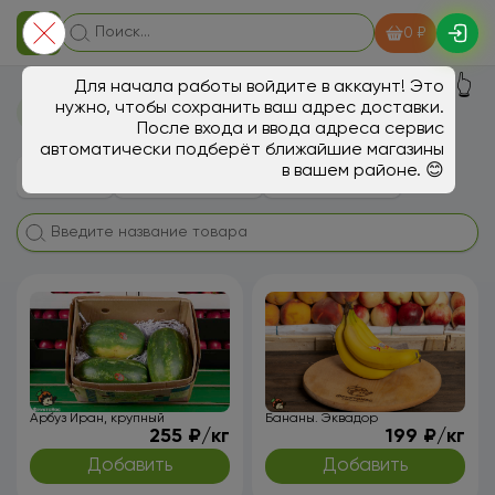
0 ₽
👆
Для начала работы войдите в аккаунт! Это
Фрукты в Кудрово
нужно, чтобы сохранить ваш адрес доставки.
После входа и ввода адреса сервис
автоматически подберёт ближайшие магазины
в вашем районе. 😊
Фрукты
Ягоды, экзотика
Овощи, грибы
Арбуз Иран, крупный
Бананы. Эквадор
255 ₽/кг
199 ₽/кг
Добавить
Добавить