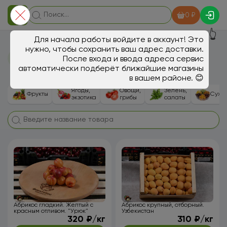
0 ₽
👆
Для начала работы войдите в аккаунт! Это
Фруктовый оазис Магаррама
нужно, чтобы сохранить ваш адрес доставки.
После входа и ввода адреса сервис
на Стачек
автоматически подберёт ближайшие магазины
в вашем районе. 😊
Ягоды,
Овощи,
Зелень,
Фрукты
Сухо
экзотика
грибы
салаты
Абрикос гладкий. Желтый с
Абрикос крупный, отборный.
красным отливом. "Урюк"
Узбекистан
320 ₽/кг
310 ₽/кг