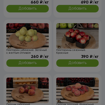
660 ₽/кг
690 ₽/кг
Добавить
Добавить
Нектарин узбекский. Зеленый
Нектарины сезонные.
с желтым отливом
Красные
260 ₽/кг
390 ₽/кг
Добавить
Добавить
Персик отборный
Персик плоский. Инжирный