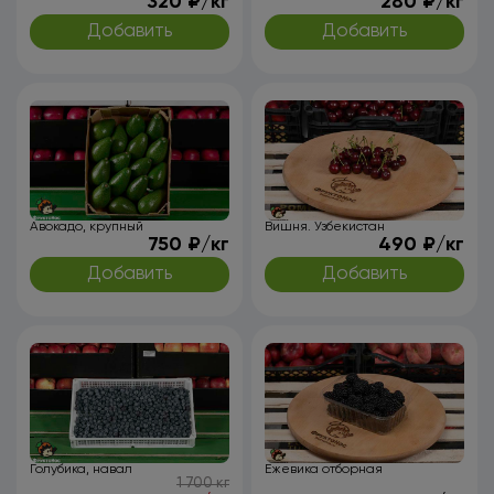
320 ₽/кг
280 ₽/кг
Добавить
Добавить
Авокадо, крупный
Вишня. Узбекистан
750 ₽/кг
490 ₽/кг
Добавить
Добавить
Голубика, навал
Ежевика отборная
1 700 кг