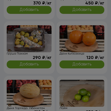
370 ₽/кг
450 ₽/кг
Добавить
Добавить
Груша Пакхам
Дыня Колхозница
290 ₽/кг
120 ₽/кг
Добавить
Добавить
Дыня Торпеда. Узбекистан
Лайм