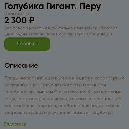
Голубика Гигант. Перу
Цена за 1 кг
2 300 ₽
Вес товара может незначительно измениться. Итоговая
цена будет указана после сборки заказа продавцом.
Добавить
Описание
Плоды имеют насыщенный синий цвет и характерный
восковой налет. Голубика богата витаминами
(особенно витамином C и витамином K), минералами
(медь, марганец) и антиоксидантами, что делает её
полезной для здоровья, особенно для поддержания
здоровья сердца и улучшения памяти. Голубику
можно употреблять в свежем виде, добавляя в
Подробнее
фруктовые салаты, йогурты или десерты. Она также