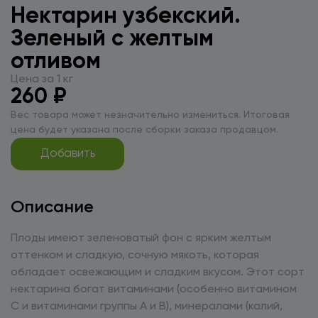
Нектарин узбекский.
Зеленый с желтым
отливом
Цена за 1 кг
260 ₽
Вес товара может незначительно измениться. Итоговая
цена будет указана после сборки заказа продавцом.
Добавить
Описание
Плоды имеют зеленоватый фон с ярким желтым
оттенком и сладкую, сочную мякоть, которая
обладает освежающим и сладким вкусом. Этот сорт
нектарина богат витаминами (особенно витамином
C и витаминами группы A и B), минералами (калий,