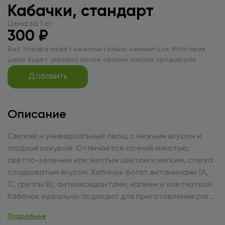
Кабачки, стандарт
Цена за 1 кг
300 ₽
Вес товара может незначительно измениться. Итоговая
цена будет указана после сборки заказа продавцом.
Добавить
Описание
Свежий и универсальный овощ с нежным вкусом и
гладкой кожурой. Отличается сочной мякотью,
светло-зеленым или желтым цветом и мягким, слегка
сладковатым вкусом. Кабачок богат витаминами (А,
С, группы В), антиоксидантами, калием и клетчаткой.
Кабачок идеально подходит для приготовления рагу,
запеканок, оладий, супов-пюре и овощных гарниров.
Подробнее
Его нежный вкус прекрасно сочетается с сыром,