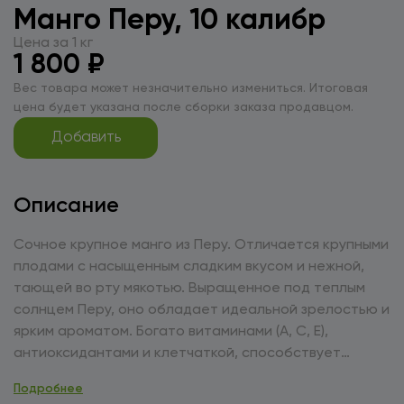
Манго Перу, 10 калибр
Цена за 1 кг
1 800 ₽
Вес товара может незначительно измениться. Итоговая
цена будет указана после сборки заказа продавцом.
Добавить
Описание
Сочное крупное манго из Перу. Отличается крупными
плодами с насыщенным сладким вкусом и нежной,
тающей во рту мякотью. Выращенное под теплым
солнцем Перу, оно обладает идеальной зрелостью и
ярким ароматом. Богато витаминами (А, С, Е),
антиоксидантами и клетчаткой, способствует
укреплению иммунитета, улучшению зрения и
Подробнее
поддержанию здоровья кожи. Манго идеально