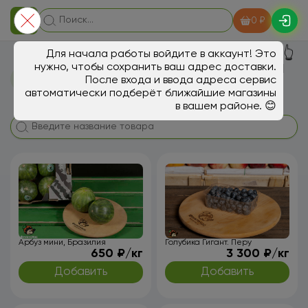
0 ₽
👆
Для начала работы войдите в аккаунт! Это
Ягоды, экзотика У Азамата на
нужно, чтобы сохранить ваш адрес доставки.
После входа и ввода адреса сервис
Мебельной
автоматически подберёт ближайшие магазины
в вашем районе. 😊
Арбуз мини, Бразилия
Голубика Гигант. Перу
650 ₽/кг
3 300 ₽/кг
Добавить
Добавить