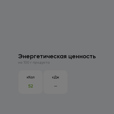
Энергетическая ценность
на 100 г продукта
кКал
кДж
52
—