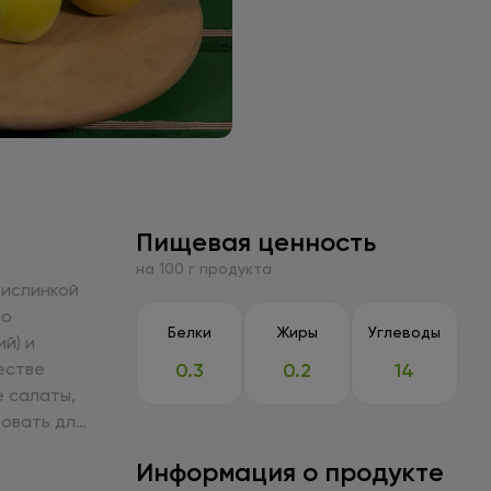
Пищевая ценность
на 100 г продукта
кислинкой
но
Белки
Жиры
Углеводы
й) и
0.3
0.2
14
е салаты,
зовать для
Информация о продукте
 для