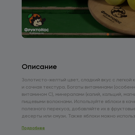
Описание
Золотисто-желтый цвет, сладкий вкус с легкой 
и сочная текстура. Богаты витаминами (особен
витамином С), минералами (калий, кальций, магни
пищевыми волокнами. Используйте яблоки в качестве
полезного перекуса, добавляйте их в фруктовы
десерты или смузи. Также яблоки можно исполь
приготовления выпечки, компотов и соусов. Храните в
Подробнее
прохладном месте, в холодильнике, в отделении