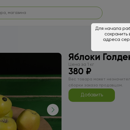
Для начала раб
сохранить 
адреса сер
Яблоки Голде
Цена за 1 кг
380 ₽
Вес товара может незначител
сборки заказа продавцом.
Добавить